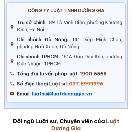
CÔNG TY LUẬT TNHH DƯƠNG GIA
Trụ sở chính:
89 Tô Vĩnh Diện, phường Khương
Đình, Hà Nội.
Chi nhánh Đà Nẵng:
141 Diệp Minh Châu,
phường Hoà Xuân, Đà Nẵng.
Chi nhánh TPHCM:
161A Đào Duy Anh, phường
Đức Nhuận, TPHCM.
Tổng đài tư vấn pháp luật:
1900.6568
Số điện thoại Luật sư:
037.6999996
Email:
luatsu@luatduonggia.vn
Đội ngũ Luật sư, Chuyên viên của
Luật
Dương Gia