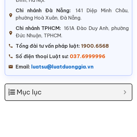
Chi nhánh Đà Nẵng:
141 Diệp Minh Châu,
phường Hoà Xuân, Đà Nẵng.
Chi nhánh TPHCM:
161A Đào Duy Anh, phường
Đức Nhuận, TPHCM.
Tổng đài tư vấn pháp luật:
1900.6568
Số điện thoại Luật sư:
037.6999996
Email:
luatsu@luatduonggia.vn
Mục lục