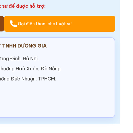
t sư để được hỗ trợ:
Gọi điện thoại cho Luật sư
 TNHH DƯƠNG GIA
ơng Đình, Hà Nội.
 phường Hoà Xuân, Đà Nẵng.
ường Đức Nhuận, TPHCM.