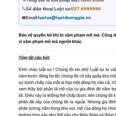
Tổng đài tư vấn pháp luật:
1900.6568
Số điện thoại Luật sư:
037.6999996
Email:
luatsu@luatduonggia.vn
Bảo vệ quyền lợi khi bị xâm phạm mồ mả. Công d
vi xâm phạm mồ mả người khác.
Tóm tắt câu hỏi:
Kính chào luật sư ! Chúng tôi xin nhờ Luật sư tư v
năm trước dòng họ tộc chúng tôi có xây quây khu m
sự tranh chấp của một ai hay một dòng họ nào cả. V
xem thầy bói phán là mộ của cụ gia đình đó nằm t
tôi. Điều này là không thể chấp được nên chúng tôi 
phần đã xây của chúng tôi ra ngoài. Nhưng gia đì
phần tường nằm trong khu vực mộ của dòng họ chúng t
trường hợp này như thế nào cho thỏa đáng và đúng l