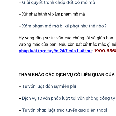
Giải quyết tranh chấp đất có mồ mả
–
– Xử phạt hành vi xâm phạm mồ mả
Xâm phạm mồ mả bị xử phạt như thế nào?
–
Hy vọng rằng sự tư vấn của chúng tôi sẽ giúp bạn 
vướng mắc của bạn. Nếu còn bất cứ thắc mắc gì liê
1900.65
pháp luật trực tuyến 24/7 của Luật sư
:
——————————————————–
THAM KHẢO CÁC DỊCH VỤ CÓ LIÊN QUAN CỦA
Tư vấn luật dân sự miễn phí
–
Dịch vụ tư vấn pháp luật tại văn phòng công ty
–
Tư vấn pháp luật trực tuyến qua điện thoại
–