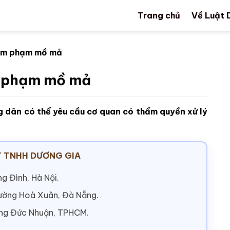
Trang chủ
Về Luật 
 xâm phạm mồ mả
âm phạm mồ mả
g dân có thể yêu cầu cơ quan có thẩm quyền xử lý
 TNHH DƯƠNG GIA
g Đình, Hà Nội.
hường Hoà Xuân, Đà Nẵng.
ờng Đức Nhuận, TPHCM.