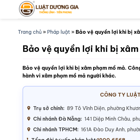
Bỏ
qua
nội
dung
Trang chủ
»
Pháp luật
»
Bảo vệ quyền lợi khi bị
Bảo vệ quyền lợi khi bị x
Bảo vệ quyền lợi khi bị xâm phạm mồ mả. Côn
hành vi xâm phạm mồ mả người khác.
CÔNG TY LUẬT
Trụ sở chính:
89 Tô Vĩnh Diện, phường Khươn
Chi nhánh Đà Nẵng:
141 Diệp Minh Châu, p
Chi nhánh TPHCM:
161A Đào Duy Anh, phư