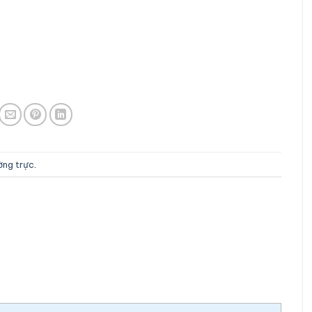
ường trực
.