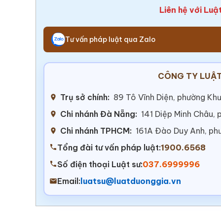
Liên hệ với Luậ
Tư vấn pháp luật qua Zalo
CÔNG TY LUẬT
Trụ sở chính:
89 Tô Vĩnh Diện, phường Khư
Chi nhánh Đà Nẵng:
141 Diệp Minh Châu,
Chi nhánh TPHCM:
161A Đào Duy Anh, ph
Tổng đài tư vấn pháp luật:
1900.6568
Số điện thoại Luật sư:
037.6999996
Email:
luatsu@luatduonggia.vn