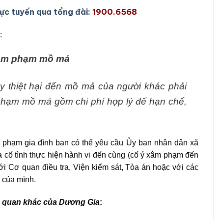
rực tuyến qua tổng đài:
1900.6568
:
 xâm phạm mồ mả
y thiệt hại đến mồ mả của người khác phải
m phạm mồ mả gồm chi phí hợp lý để hạn chế,
vi phạm gia đình bạn có thể yêu cầu Ủy ban nhân dân xã
a cố tình thực hiện hành vi đến cùng (cố ý xâm phạm đến
với Cơ quan điều tra, Viện kiểm sát, Tòa án hoặc với các
 của mình.
ên quan khác của Dương Gia
: