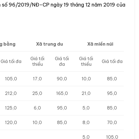
h số 96/2019/NĐ-CP ngày 19 tháng 12 năm 2019 của
g bằng
Xã trung du
Xã miền núi
Giá tối
Giá tối
Giá tối
Giá tối đa
Giá tối đa
thiểu
đa
thiểu
105,0
17,0
90,0
10,0
85,0
212,0
25,0
165,0
21,0
95,0
125,0
6,0
95,0
5,0
85,0
120,0
10,0
85,0
8,0
70,0
5,0
105,0