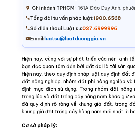
Chi nhánh TPHCM:
161A Đào Duy Anh, phư
Tổng đài tư vấn pháp luật:
1900.6568
Số điện thoại Luật sư:
037.6999996
Email:
luatsu@luatduonggia.vn
Hiện nay, cùng với sự phát triển của nền kinh t
bạn đọc quan tâm đến bởi đất đai là tài sản qu
Hiện nay, theo quy định pháp luật quy định đất
đất nông nghiệp, nhóm đất phi nông nghiệp và
định mục đích sử dụng. Trong nhóm đất nông
trồng lúa và đất trồng cây hàng năm khác giữ vai
đã quy định rõ ràng về khung giá đất, trong 
khung giá đất trồng cây hàng năm mới nhất là b
Cơ sở pháp lý: