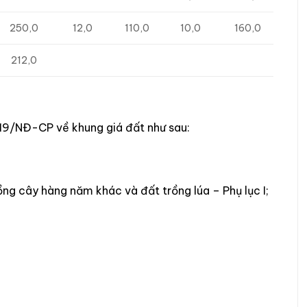
250,0
12,0
110,0
10,0
160,0
212,0
019/NĐ-CP về khung giá đất như sau:
g cây hàng năm khác và đất trồng lúa – Phụ lục I;