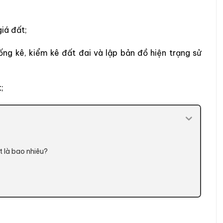
iá đất;
g kê, kiểm kê đất đai và lập bản đồ hiện trạng sử
;
 là bao nhiêu?