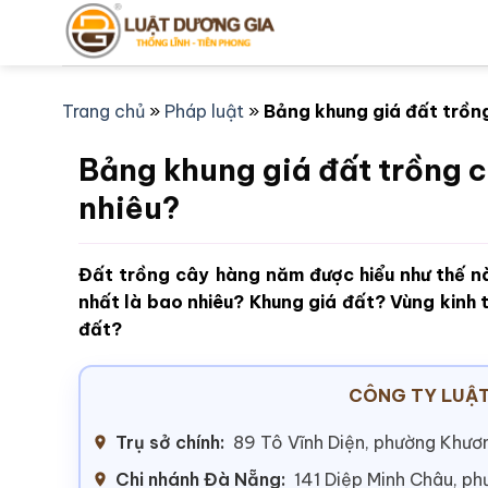
Bỏ
qua
nội
dung
Trang chủ
»
Pháp luật
»
Bảng khung giá đất trồn
Bảng khung giá đất trồng 
nhiêu?
Đất trồng cây hàng năm được hiểu như thế 
nhất là bao nhiêu? Khung giá đất? Vùng kinh
đất?
CÔNG TY LUẬT
Trụ sở chính:
89 Tô Vĩnh Diện, phường Khươn
Chi nhánh Đà Nẵng:
141 Diệp Minh Châu, p