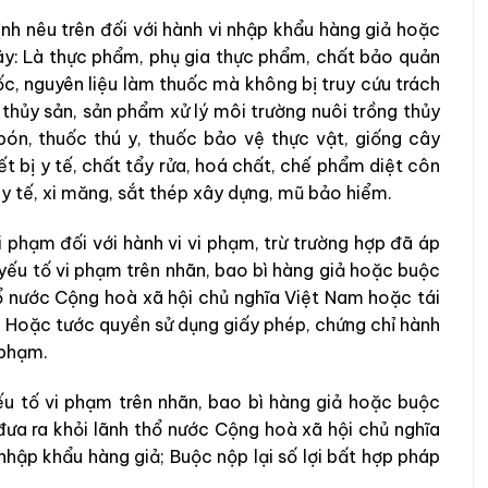
ịnh nêu trên đối với hành vi nhập khẩu hàng giả hoặc
ây: Là thực phẩm, phụ gia thực phẩm, chất bảo quản
c, nguyên liệu làm thuốc mà không bị truy cứu trách
 thủy sản, sản phẩm xử lý môi trường nuôi trồng thủy
bón, thuốc thú y, thuốc bảo vệ thực vật, giống cây
ết bị y tế, chất tẩy rửa, hoá chất, chế phẩm diệt côn
 y tế, xi măng, sắt thép xây dựng, mũ bảo hiểm.
i phạm đối với hành vi vi phạm, trừ trường hợp đã áp
yếu tố vi phạm trên nhãn, bao bì hàng giả hoặc buộc
hổ nước Cộng hoà xã hội chủ nghĩa Việt Nam hoặc tái
ả. Hoặc tước quyền sử dụng giấy phép, chứng chỉ hành
i phạm.
ếu tố vi phạm trên nhãn, bao bì hàng giả hoặc buộc
 đưa ra khỏi lãnh thổ nước Cộng hoà xã hội chủ nghĩa
nhập khẩu hàng giả; Buộc nộp lại số lợi bất hợp pháp