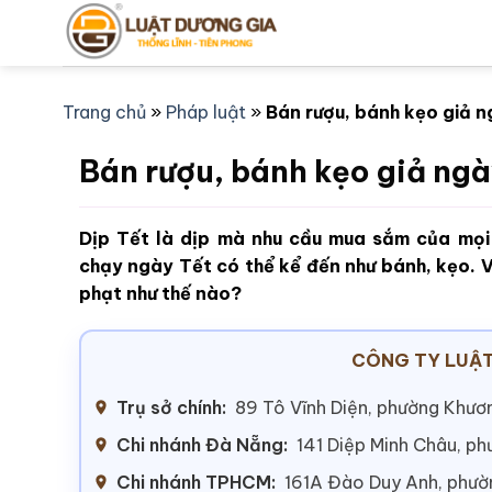
Bỏ
qua
nội
dung
Trang chủ
»
Pháp luật
»
Bán rượu, bánh kẹo giả n
Bán rượu, bánh kẹo giả ngà
Dịp Tết là dịp mà nhu cầu mua sắm của mọ
chạy ngày Tết có thể kể đến như bánh, kẹo. V
phạt như thế nào?
CÔNG TY LUẬT
Trụ sở chính:
89 Tô Vĩnh Diện, phường Khươn
Chi nhánh Đà Nẵng:
141 Diệp Minh Châu, p
Chi nhánh TPHCM:
161A Đào Duy Anh, phư