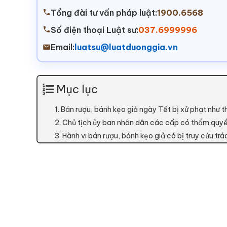
Tổng đài tư vấn pháp luật:
1900.6568
Số điện thoại Luật sư:
037.6999996
Email:
luatsu@luatduonggia.vn
Mục lục
1. Bán rượu, bánh kẹo giả ngày Tết bị xử phạt như 
2. Chủ tịch ủy ban nhân dân các cấp có thẩm quyề
3. Hành vi bán rượu, bánh kẹo giả có bị truy cứu tr