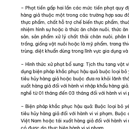
– Phạt tiền gấp hai lần các mức tiền phạt quy đ
hàng giả thuộc một trong các trường hợp sau đ
thực phẩm, chất hỗ trợ chế biến thực phẩm, thuố
nhiệm hình sự hoặc à thức ăn chăn nuôi, thức ăn
sản, sản phẩm xử lý chất thải chăn nuôi, phân 
trồng, giống vật nuôi hoặc là mỹ phẩm, trang thi
trùng, diệt khuẩn dùng trong lĩnh vực gia dụng và
– Hình thức xử phạt bổ sung: Tịch thu tang vật v
dụng biện pháp khắc phục hậu quả buộc loại bỏ 
tiêu hủy hàng giả hoặc buộc đưa ra khỏi lãnh t
xuất hàng giả đối với hành vi nhập khẩu hàng gi
nghề từ 01 tháng đến 03 tháng đối với hành vi v
– Biện pháp khắc phục hậu quả: Buộc loại bỏ y
tiêu hủy hàng giả đối với hành vi vi phạm, Buộc
Việt Nam hoặc tái xuất hàng giả đối với hành vi 
có được do thực hiện hành vi vi phạm.