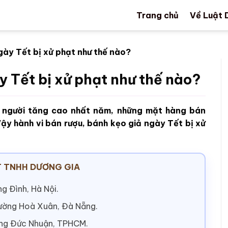
Trang chủ
Về Luật 
gày Tết bị xử phạt như thế nào?
y Tết bị xử phạt như thế nào?
i người tăng cao nhất năm, những mặt hàng bán
ậy hành vi bán rượu, bánh kẹo giả ngày Tết bị xử
 TNHH DƯƠNG GIA
g Đình, Hà Nội.
hường Hoà Xuân, Đà Nẵng.
ờng Đức Nhuận, TPHCM.