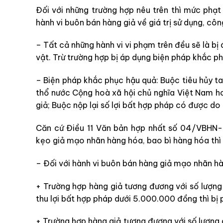
Đối với những trường hợp nêu trên thì mức phạt 
hành vi buôn bán hàng giả về giá trị sử dụng, cô
– Tất cả những hành vi vi phạm trên đều sẽ là bị 
vật. Trừ trường hợp bị áp dụng biện pháp khắc ph
– Biện pháp khắc phục hậu quả: Buộc tiêu hủy tan
thổ nước Cộng hoà xã hội chủ nghĩa Việt Nam ho
giả; Buộc nộp lại số lợi bất hợp pháp có được do
Căn cứ Điều 11
Văn bản hợp nhất số 04/VBHN-BC
kẹo giả
mạo nhãn hàng hóa, bao bì hàng hóa thì
– Đối với hành vi buôn bán hàng giả mạo nhãn hà
+ Trường hợp hàng giả tương đương với số lượng
thu lợi bất hợp pháp dưới 5.000.000 đồng thì bị
+ Trường hợp hàng giả tương đương với số lượng 