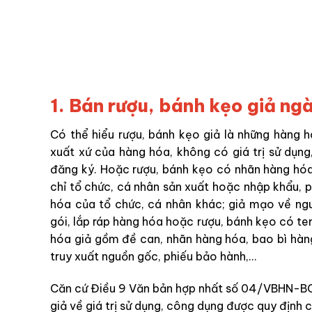
1. Bán rượu, bánh kẹo giả ng
Có thể hiểu rượu, bánh kẹo giả là những hàng 
xuất xứ của hàng hóa, không có giá trị sử dụn
đăng ký. Hoặc rượu, bánh kẹo có nhãn hàng hóa
chỉ tổ chức, cá nhân sản xuất hoặc nhập khẩu,
hóa của tổ chức, cá nhân khác; giả mạo về ng
gói, lắp ráp hàng hóa hoặc rượu, bánh kẹo có te
hóa giả gồm đề can, nhãn hàng hóa, bao bì hàng
truy xuất nguồn gốc, phiếu bảo hành,…
Căn cứ Điều 9
Văn bản hợp nhất số 04/VBHN-BCT 
giả về giá trị sử dụng, công dụng được quy định c