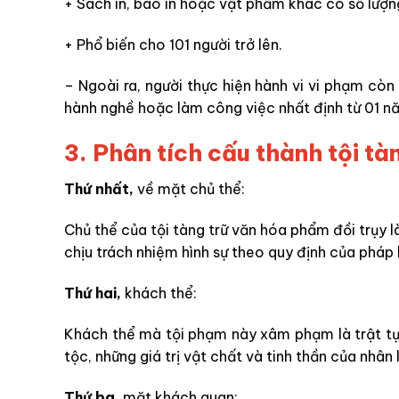
+ Sách in, báo in hoặc vật phẩm khác có số lượng
+ Phổ biến cho 101 người trở lên.
– Ngoài ra, người thực hiện hành vi vi phạm còn
hành nghề hoặc làm công việc nhất định từ 01 
3. Phân tích cấu thành tội tà
Thứ nhất,
về mặt chủ thể:
Chủ thể của tội tàng trữ văn hóa phẩm đồi trụy là
chịu trách nhiệm hình sự theo quy định của pháp 
Thứ hai,
khách thể:
Khách thể mà tội phạm này xâm phạm là trật tự
tộc, những giá trị vật chất và tinh thần của nhân 
Thứ ba,
mặt khách quan: