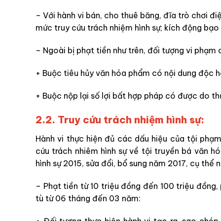
– Với hành vi bán, cho thuê băng, đĩa trò chơi đ
mức truy cứu trách nhiệm hình sự; kích động bạo 
– Ngoài bị phạt tiền như trên, đối tượng vi phạm
+ Buộc tiêu hủy văn hóa phẩm có nội dung độc h
+ Buộc nộp lại số lợi bất hợp pháp có được do th
2.2. Truy cứu trách nhiệm hình sự:
Hành vi thực hiện đủ các dấu hiệu của tội phạm 
cứu trách nhiêm hình sự về tội truyền bá văn h
hình sự 2015, sửa đổi, bổ sung năm 2017, cụ thể 
– Phạt tiền từ 10 triệu đồng đến 100 triệu đồn
tù từ 06 tháng đến 03 năm:
+ Đối tượng thực hiện hành vi tạo ra, sao chép