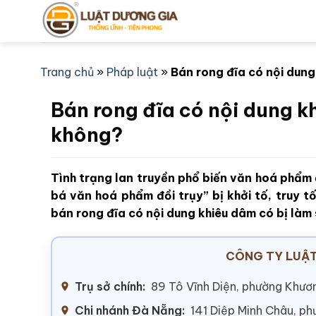
Bỏ
qua
nội
dung
Trang chủ
»
Pháp luật
»
Bán rong đĩa có nội dung
Bán rong đĩa có nội dung k
không?
Tình trạng lan truyền phổ biến văn hoá phẩm 
bá văn hoá phẩm đồi trụy” bị khởi tố, truy t
bán rong đĩa có nội dung khiêu dâm có bị làm
CÔNG TY LUẬT
Trụ sở chính:
89 Tô Vĩnh Diện, phường Khươn
Chi nhánh Đà Nẵng:
141 Diệp Minh Châu, p