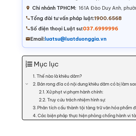
Chi nhánh TPHCM:
161A Đào Duy Anh, phư
Tổng đài tư vấn pháp luật:
1900.6568
Số điện thoại Luật sư:
037.6999996
Email:
luatsu@luatduonggia.vn
Mục lục
1. Thế nào là khiêu dâm?
2. Bán rong đĩa có nội dung khiêu dâm có bị làm s
2.1. Xử phạt vi phạm hành chính:
2.2. Truy cứu trách nhiệm hình sự:
3. Phân tích cấu thành tội tàng trữ văn hóa phẩm đ
4. Các biện pháp thực hiện phòng chống hành vi tà