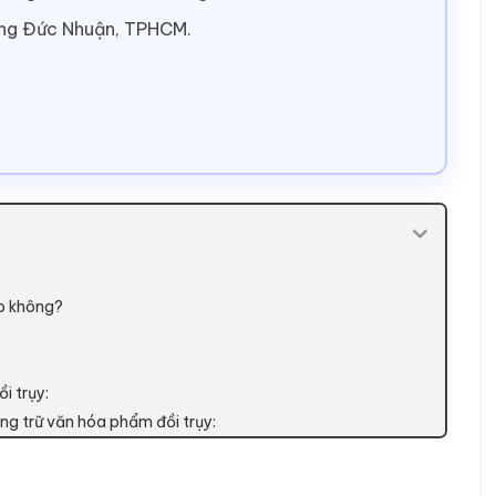
ờng Đức Nhuận, TPHCM.
ao không?
ồi trụy:
ng trữ văn hóa phẩm đồi trụy: