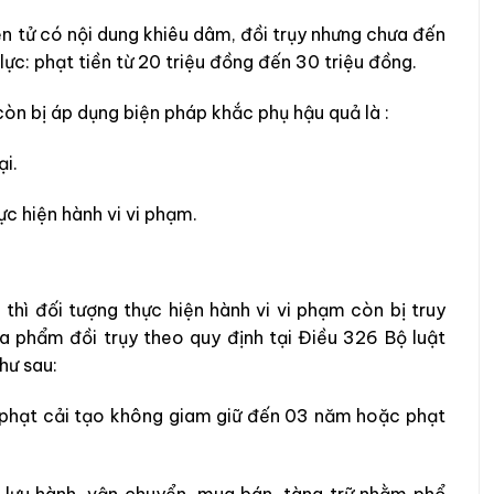
iện tử có nội dung khiêu dâm, đồi trụy nhưng chưa đến
lực: phạt tiền từ 20 triệu đồng đến 30 triệu đồng.
 còn bị áp dụng biện pháp khắc phụ hậu quả là :
ại.
ực hiện hành vi vi phạm.
thì đối tượng thực hiện hành vi vi phạm còn bị truy
óa phẩm đồi trụy theo quy định tại Điều 326 Bộ luật
như sau:
g, phạt cải tạo không giam giữ đến 03 năm hoặc phạt
, lưu hành, vận chuyển, mua bán, tàng trữ nhằm phổ