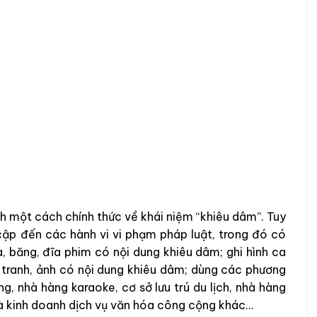
ch một cách chính thức về khái niệm “khiêu dâm”. Tuy
cập đến các hành vi vi phạm pháp luật, trong đó có
, băng, đĩa phim có nội dung khiêu dâm; ghi hình ca
 tranh, ảnh có nội dung khiêu dâm; dùng các phương
g, nhà hàng karaoke, cơ sở lưu trú du lịch, nhà hàng
và kinh doanh dịch vụ văn hóa công cộng khác…