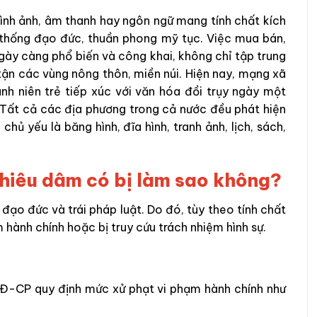
hình ảnh, âm thanh hay ngôn ngữ mang tính chất kích
n thống đạo đức, thuần phong mỹ tục. Việc mua bán,
ngày càng phổ biến và công khai, không chỉ tập trung
ận các vùng nông thôn, miền núi. Hiện nay, mạng xã
nh niên trẻ tiếp xúc với văn hóa đồi trụy ngày một
 Tất cả các địa phương trong cả nước đều phát hiện
hủ yếu là băng hình, đĩa hình, tranh ảnh, lịch, sách,
khiêu dâm có bị làm sao không?
 đạo đức và trái pháp luật. Do đó, tùy theo tính chất
 hành chính hoặc bị truy cứu trách nhiệm hình sự.
NĐ-CP quy định mức xử phạt vi phạm hành chính như