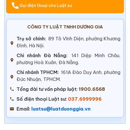
Gọi điện thoại cho Luật sư
CÔNG TY LUẬT TNHH DƯƠNG GIA
Trụ sở chính:
89 Tô Vĩnh Diện, phường Khương
Đình, Hà Nội.
Chi nhánh Đà Nẵng:
141 Diệp Minh Châu,
phường Hoà Xuân, Đà Nẵng.
Chi nhánh TPHCM:
161A Đào Duy Anh, phường
Đức Nhuận, TPHCM.
Tổng đài tư vấn pháp luật:
1900.6568
Số điện thoại Luật sư:
037.6999996
Email:
luatsu@luatduonggia.vn