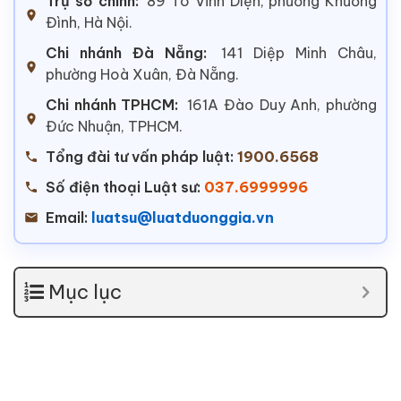
Trụ sở chính:
89 Tô Vĩnh Diện, phường Khương
Đình, Hà Nội.
Chi nhánh Đà Nẵng:
141 Diệp Minh Châu,
phường Hoà Xuân, Đà Nẵng.
Chi nhánh TPHCM:
161A Đào Duy Anh, phường
Đức Nhuận, TPHCM.
Tổng đài tư vấn pháp luật:
1900.6568
Số điện thoại Luật sư:
037.6999996
Email:
luatsu@luatduonggia.vn
Mục lục