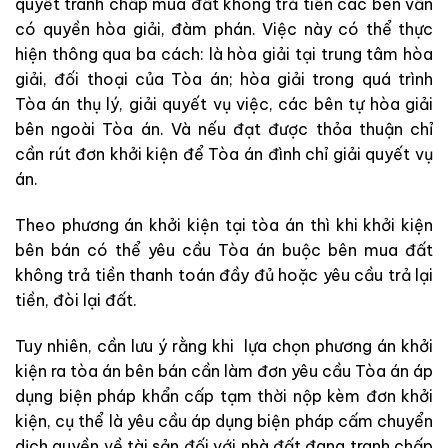
quyết tranh chấp mua đất không trả tiền các bên vẫn
có quyền hòa giải, đàm phán. Việc này có thể thực
hiện thông qua ba cách: là hòa giải tại trung tâm hòa
giải, đối thoại của Tòa án; hòa giải trong quá trình
Tòa án thụ lý, giải quyết vụ việc, các bên tự hòa giải
bên ngoài Tòa án. Và nếu đạt được thỏa thuận chỉ
cần rút đơn khởi kiện để Tòa án đình chỉ giải quyết vụ
án.
Theo phương án khởi kiện tại tòa án thì khi khởi kiện
bên bán có thể yêu cầu Tòa án buộc bên mua đất
không trả tiền thanh toán đầy đủ hoặc yêu cầu trả lại
tiền, đòi lại đất.
Tuy nhiên, cần lưu ý rằng khi lựa chọn phương án khởi
kiện ra tòa án bên bán cần làm đơn yêu cầu Tòa án áp
dụng biện pháp khẩn cấp tạm thời nộp kèm đơn khởi
kiện, cụ thể là yêu cầu áp dụng biện pháp cấm chuyển
dịch quyền về tài sản đối với nhà đất đang tranh chấp