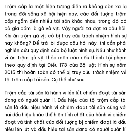
Trộm cắp là một hiện tượng diễn ra không còn xa lạ
trong đời sống xã hội hiện nay, các đối tượng trộm
cắp ngắm đến nhiều tài sản khác nhau, trong đó có
cả gia cầm là gà và vịt. Vậy người ta đặt ra câu hỏi:
Khi ăn trộm gà vịt có bị truy cứu trách nhiệm hình sự
hay không? Để trả lời được câu hỏi này, thì cần phải
nghiên cứu quy định của bộ luật hình sự. Nếu như hành
vi ăn trộm gà vịt thỏa mãn các cấu thành tội phạm
theo quy định tại Điều 173 của Bộ luật Hình sự năm
2015 thì hoàn toàn có thể bị truy cứu trách nhiệm về
tội trộm cắp tài sản. Cụ thể như sau:
Trộm cắp tài sản là hành vi lén lút chiếm đoạt tài sản
đang có người quản lí. Dấu hiệu của tội trộm cắp tài
sản là dấu hiệu hành vi chiếm đoạt tài sản cùng với
hai dấu hiệu khác thể hiện tính chất của hành vi chiếm
đoạt và tính chất của đối tượng bị chiếm đoạt là dấu
hiệu lén lút và dấu hiệu tài sản đang có người quản lí.