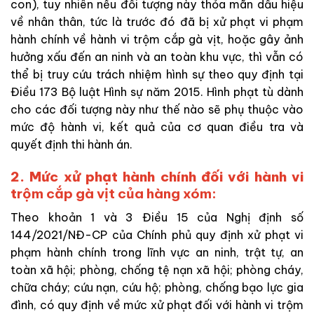
con), tuy nhiên nếu đối tượng này thỏa mãn dấu hiệu
về nhân thân, tức là trước đó đã bị xử phạt vi phạm
hành chính về hành vi trộm cắp gà vịt, hoặc gây ảnh
hưởng xấu đến an ninh và an toàn khu vực, thì vẫn có
thể bị truy cứu trách nhiệm hình sự theo quy định tại
Điều 173 Bộ luật Hình sự năm 2015. Hình phạt tù dành
cho các đối tượng này như thế nào sẽ phụ thuộc vào
mức độ hành vi, kết quả của cơ quan điều tra và
quyết định thi hành án.
2. Mức xử phạt hành chính đối với hành vi
t
rộm cắp gà vịt của hàng xóm:
Theo khoản 1 và 3 Điều 15 của
Nghị định số
144/2021/NĐ-CP của Chính phủ quy định xử phạt vi
phạm hành chính trong lĩnh vực an ninh, trật tự, an
toàn xã hội; phòng, chống tệ nạn xã hội; phòng cháy,
chữa cháy; cứu nạn, cứu hộ; phòng, chống bạo lực gia
đình, có quy định về mức xử phạt đối với hành vi trộm