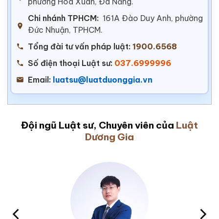
phường Hoà Xuân, Đà Nẵng.
Chi nhánh TPHCM:
161A Đào Duy Anh, phường
Đức Nhuận, TPHCM.
Tổng đài tư vấn pháp luật:
1900.6568
Số điện thoại Luật sư:
037.6999996
Email:
luatsu@luatduonggia.vn
Đội ngũ Luật sư, Chuyên viên của
Luật
Dương Gia