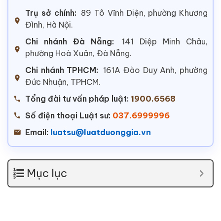
Trụ sở chính:
89 Tô Vĩnh Diện, phường Khương
Đình, Hà Nội.
Chi nhánh Đà Nẵng:
141 Diệp Minh Châu,
phường Hoà Xuân, Đà Nẵng.
Chi nhánh TPHCM:
161A Đào Duy Anh, phường
Đức Nhuận, TPHCM.
Tổng đài tư vấn pháp luật:
1900.6568
Số điện thoại Luật sư:
037.6999996
Email:
luatsu@luatduonggia.vn
Mục lục