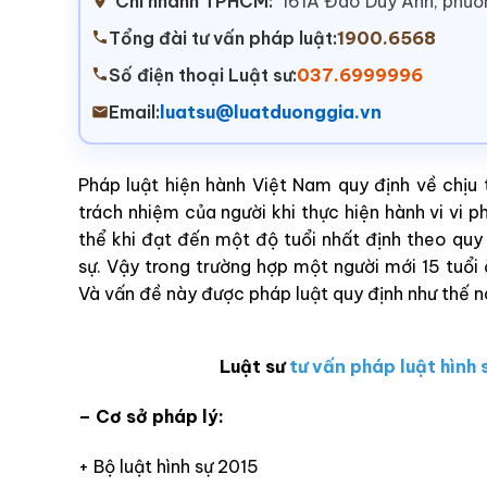
Chi nhánh TPHCM:
161A Đào Duy Anh, phư
Tổng đài tư vấn pháp luật:
1900.6568
Số điện thoại Luật sư:
037.6999996
Email:
luatsu@luatduonggia.vn
Pháp luật hiện hành Việt Nam quy định về chịu t
trách nhiệm của người khi thực hiện hành vi vi 
thể khi đạt đến một độ tuổi nhất định theo quy 
sự. Vậy trong trường hợp một người mới 15 tuổi 
Và vấn đề này được pháp luật quy định như thế 
Luật sư
tư vấn pháp luật hình 
– Cơ sở pháp lý:
+ Bộ luật hình sự 2015