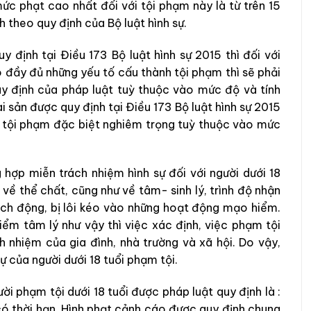
mức phạt cao nhất đối với tội phạm này là từ trên 15
 theo quy định của Bộ luật hình sự.
y định tại Điều 173 Bộ luật hình sự 2015 thì đối với
có đầy đủ những yếu tố cấu thành tội phạm thì sẽ phải
uy định của pháp luật tuỳ thuộc vào mức độ và tính
i sản được quy định tại Điều 173 Bộ luật hình sự 2015
, tội phạm đặc biệt nghiêm trọng tuỳ thuộc vào mức
 hợp miễn trách nhiệm hình sự đối với người dưới 18
ủ về thể chất, cũng như về tâm- sinh lý, trình độ nhận
kích động, bị lôi kéo vào những hoạt động mạo hiểm.
iểm tâm lý như vậy thì việc xác định, việc phạm tội
h nhiệm của gia đình, nhà trường và xã hội. Do vậy,
ự của người dưới 18 tuổi phạm tội.
i phạm tội dưới 18 tuổi được pháp luật quy định là :
 có thời hạn. Hình phạt cảnh cáo được quy định chung