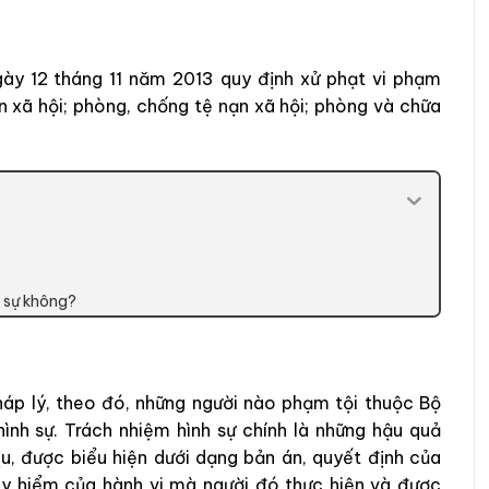
ày 12 tháng 11 năm 2013 quy định xử phạt vi phạm
oàn xã hội; phòng, chống tệ nạn xã hội; phòng và chữa
h sự không?
háp lý, theo đó, những người nào phạm tội thuộc Bộ
 hình sự. Trách nhiệm hình sự chính là những hậu quả
ịu, được biểu hiện dưới dạng bản án, quyết định của
uy hiểm của hành vi mà người đó thực hiện và được