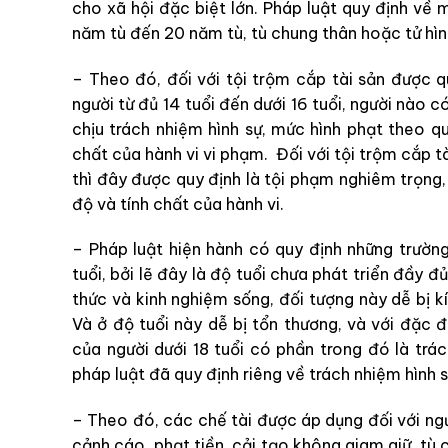
cho xã hội đặc biệt lớn. Pháp luật quy định về 
năm tù đến 20 năm tù, tù chung thân hoặc tử hình
– Theo đó, đối với tội trộm cắp tài sản được qu
người từ đủ 14 tuổi đến dưới 16 tuổi, người nào 
chịu trách nhiệm hình sự, mức hình phạt theo q
chất của hành vi vi phạm. Đối với tội trộm cắp tà
thì đây được quy định là tội phạm nghiêm trọng
độ và tính chất của hành vi.
– Pháp luật hiện hành có quy định những trường
tuổi, bởi lẽ đây là độ tuổi chưa phát triển đầy đ
thức và kinh nghiệm sống, đối tượng này dễ bị 
Và ở độ tuổi này dễ bị tổn thương, và với đặc đ
của người dưới 18 tuổi có phần trong đó là trác
pháp luật đã quy định riêng về trách nhiệm hình s
– Theo đó, các chế tài được áp dụng đối với ngườ
cảnh cáo, phạt tiền, cải tạo không giam giữ, tù