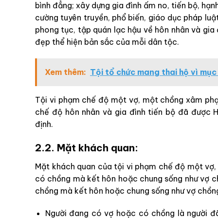
bình đẳng; xây dựng gia đình ấm no, tiến bộ, hạ
cường tuyên truyền, phổ biến, giáo dục pháp luậ
phong tục, tập quán lạc hậu về hôn nhân và gia 
đẹp thể hiện bản sắc của mỗi dân tộc.
Xem thêm:
Tội tổ chức mang thai hộ vì mục
Tội vi phạm chế độ một vợ, một chồng xâm phạm 
chế độ hôn nhân và gia đình tiến bộ đã được H
định.
2.2. Mặt khách quan:
Mặt khách quan của tội vi phạm chế độ một vợ, 
có chồng mà kết hôn hoặc chung sống như vợ ch
chồng mà kết hôn hoặc chung sống như vợ chồng 
Người đang có vợ hoặc có chồng là người đã