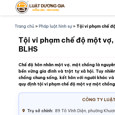
Bỏ
qua
nội
dung
Trang chủ
»
Pháp luật hình sự
»
Tội vi phạm chế đ
Tội vi phạm chế độ một vợ,
BLHS
Chế độ hôn nhân một vợ, một chồng là nguyên
bền vững gia đình và trật tự xã hội. Tuy nhiê
chồng chung sống, kết hôn với người khác và 
quy định tội vi phạm chế độ một vợ một chồng 
CÔNG TY LUẬT
Trụ sở chính:
89 Tô Vĩnh Diện, phường Khươn