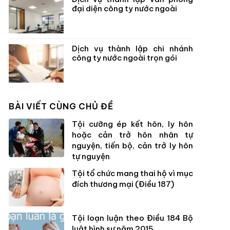
đại diện công ty nước ngoài
Dịch vụ thành lập chi nhánh
công ty nước ngoài trọn gói
BÀI VIẾT CÙNG CHỦ ĐỀ
Tội cưỡng ép kết hôn, ly hôn
hoặc cản trở hôn nhân tự
nguyện, tiến bộ, cản trở ly hôn
tự nguyện
Tội tổ chức mang thai hộ vì mục
đích thương mại (Điều 187)
Tội loạn luận theo Điều 184 Bộ
luật hình sự năm 2015