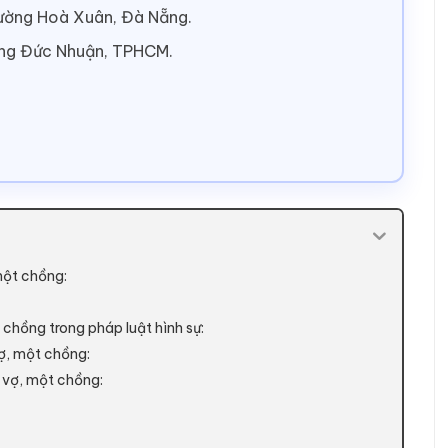
hường Hoà Xuân, Đà Nẵng.
ờng Đức Nhuận, TPHCM.
một chồng:
 chồng trong pháp luật hình sự:
vợ, một chồng:
 vợ, một chồng: