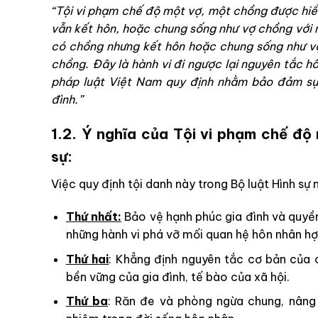
“Tội vi phạm chế độ một vợ, một chồng được hiể
vẫn kết hôn, hoặc chung sống như vợ chồng với 
có chồng nhưng kết hôn hoặc chung sống như vợ
chồng. Đây là hành vi đi ngược lại nguyên tắc 
pháp luật Việt Nam quy định nhằm bảo đảm sự
đình.”
1.2. Ý nghĩa của Tội vi phạm chế độ
sự:
Việc quy định tội danh này trong Bộ luật Hình sự
Thứ nhất:
Bảo vệ hạnh phúc gia đình và quyền
những hành vi phá vỡ mối quan hệ hôn nhân h
Thứ hai
: Khẳng định nguyên tắc cơ bản của 
bền vững của gia đình, tế bào của xã hội.
Thứ ba
: Răn đe và phòng ngừa chung, nâng 