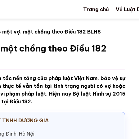
Trang chủ
Về Luật 
ộ một vợ, một chồng theo Điều 182 BLHS
 một chồng theo Điều 182
 tắc nền tảng của pháp luật Việt Nam, bảo vệ sự
n thực tế vẫn tồn tại tình trạng người có vợ hoặc
vi phạm pháp luật. Hiện nay Bộ luật Hình sự 2015
tại Điều 182.
 TNHH DƯƠNG GIA
g Đình, Hà Nội.