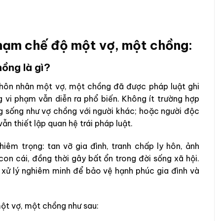
 phạm chế độ một vợ, một chồng:
hồng là gì?
 hôn nhân một vợ, một chồng đã được pháp luật ghi
ng vi phạm vẫn diễn ra phổ biến. Không ít trường hợp
 sống như vợ chồng với người khác; hoặc người độc
ẫn thiết lập quan hệ trái pháp luật.
iêm trọng: tan vỡ gia đình, tranh chấp ly hôn, ảnh
con cái, đồng thời gây bất ổn trong đời sống xã hội.
 xử lý nghiêm minh để bảo vệ hạnh phúc gia đình và
ột vợ, một chồng như sau: