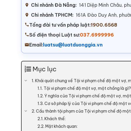
Chi nhánh Đà Nẵng:
141 Diệp Minh Châu, p
Chi nhánh TPHCM:
161A Đào Duy Anh, phư
Tổng đài tư vấn pháp luật:
1900.6568
Số điện thoại Luật sư:
037.6999996
Email:
luatsu@luatduonggia.vn
Mục lục
1. Khái quát chung về Tội vi phạm chế độ một vợ, 
1.1. Tội vi phạm chế độ một vợ, một chồng là gì?
1.2. Ý nghĩa của Tội vi phạm chế độ một vợ, một
1.3. Cơ sở pháp lý của Tội vi phạm chế độ một 
2. Cấu thành tội phạm của Tội vi phạm chế độ một
2.1. Khách thể:
2.2. Mặt khách quan: