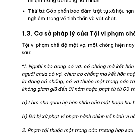
nhiệm trong đời sống hôn nhân.
Thứ tư
: Góp phần bảo đảm trật tự xã hội, hạn
nghiêm trọng về tinh thần và vật chất.
1.3. Cơ sở pháp lý của Tội vi phạm c
Tội vi phạm chế độ một vợ, một chồng hiện nay 
sau:
“1. Người nào đang có vợ, có chồng mà kết hôn
người chưa có vợ, chưa có chồng mà kết hôn hoặ
là đang có chồng, có vợ thuộc một trong các trư
không giam giữ đến 01 năm hoặc phạt tù từ 03 t
a) Làm cho quan hệ hôn nhân của một hoặc hai b
b) Đã bị xử phạt vi phạm hành chính về hành vi n
2. Phạm tội thuộc một trong các trường hợp sau 