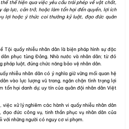
thể thể hiện qua việc yêu cầu trái phép về vật chất,
 áp lực, cản trở, hoặc làm tổn hại đến quyền, lợi ích
ụ lợi hoặc ý thức coi thường kỷ luật, đạo đức quân
ề Tội quấy nhiễu nhân dân là biện pháp hình sự đặc
 dân phục tùng Đảng, Nhà nước và nhân dân; từ đó
 pháp luật, đúng chức năng bảo vệ nhân dân.
 quấy nhiễu nhân dân có ý nghĩa giữ vững mối quan hệ
ân vào lực lượng vũ trang, ngăn chặn tình trạng lợi
 tổn hại danh dự, uy tín của quân đội nhân dân Việt
 việc xử lý nghiêm các hành vi quấy nhiễu nhân dân
, đạo đức công vụ, tinh thần phục vụ nhân dân của
đối với những người có nguy cơ vi phạm.