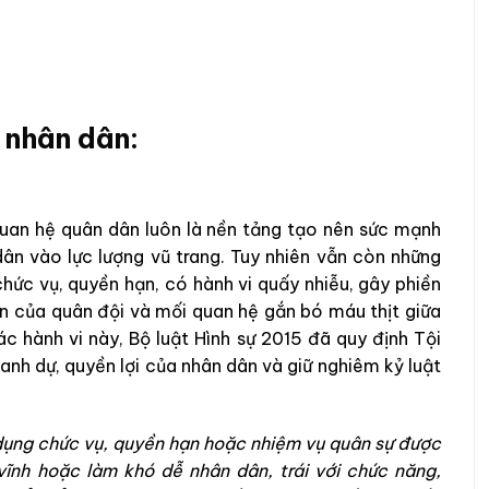
u nhân dân:
quan hệ quân dân luôn là nền tảng tạo nên sức mạnh
ân vào lực lượng vũ trang. Tuy nhiên vẫn còn những
chức vụ, quyền hạn, có hành vi quấy nhiễu, gây phiền
ín của quân đội và mối quan hệ gắn bó máu thịt giữa
c hành vi này, Bộ luật Hình sự 2015 đã quy định Tội
nh dự, quyền lợi của nhân dân và giữ nghiêm kỷ luật
i dụng chức vụ, quyền hạn hoặc nhiệm vụ quân sự được
vĩnh hoặc làm khó dễ nhân dân, trái với chức năng,