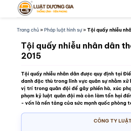
Bỏ
qua
nội
dung
Trang chủ
»
Pháp luật hình sự
»
Tội quấy nhiễu nhâ
Tội quấy nhiễu nhân dân th
2015
Tội quấy nhiễu nhân dân được quy định tại Điề
danh đặc thù trong lĩnh vực quân sự nhằm xử 
vị trí trong quân đội để gây phiền hà, xúc ph
phạm kỷ luật quân đội mà còn làm tổn hại đế
- vốn là nền tảng của sức mạnh quốc phòng t
CÔNG TY LUẬT