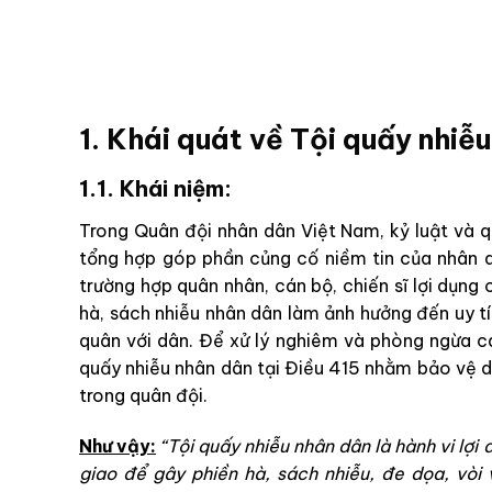
1. Khái quát về Tội quấy nhiễ
1.1. Khái niệm:
Trong Quân đội nhân dân Việt Nam, kỷ luật và 
tổng hợp góp phần củng cố niềm tin của nhân d
trường hợp quân nhân, cán bộ, chiến sĩ lợi dụng 
hà, sách nhiễu nhân dân làm ảnh hưởng đến uy t
quân với dân. Để xử lý nghiêm và phòng ngừa cá
quấy nhiễu nhân dân tại Điều 415 nhằm bảo vệ da
trong quân đội.
Như vậy:
“Tội quấy nhiễu nhân dân là hành vi lợ
giao để gây phiền hà, sách nhiễu, đe dọa, vòi 