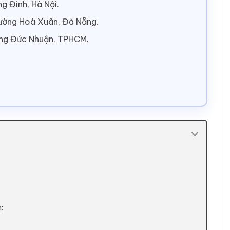
g Đình, Hà Nội.
hường Hoà Xuân, Đà Nẵng.
ờng Đức Nhuận, TPHCM.
: