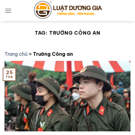
Bỏ
qua
nội
dung
TAG:
TRƯỜNG CÔNG AN
Trang chủ
»
Trường Công an
25
Th4