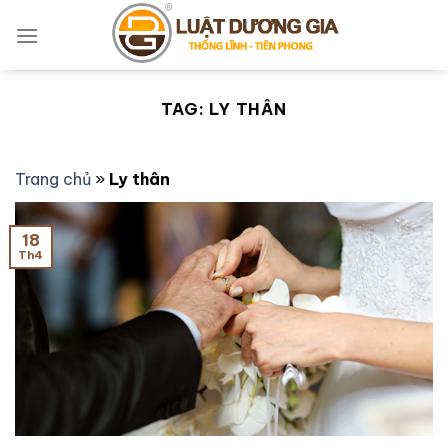
Bỏ
qua
nội
dung
TAG:
LY THÂN
Trang chủ
»
Ly thân
18
Th4