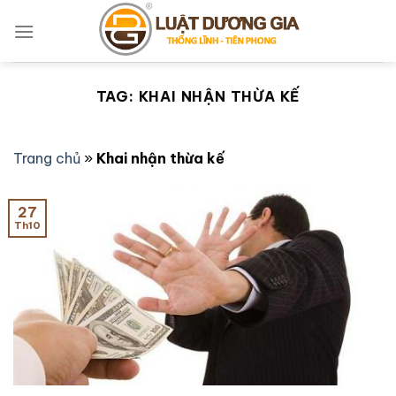
Bỏ
qua
nội
dung
TAG:
KHAI NHẬN THỪA KẾ
Trang chủ
»
Khai nhận thừa kế
27
Th10