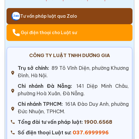
Tư vấn pháp luật qua Zalo
Gọi điện thoại cho Luật sư
CÔNG TY LUẬT TNHH DƯƠNG GIA
Trụ sở chính:
89 Tô Vĩnh Diện, phường Khương
Đình, Hà Nội.
Chi nhánh Đà Nẵng:
141 Diệp Minh Châu,
phường Hoà Xuân, Đà Nẵng.
Chi nhánh TPHCM:
161A Đào Duy Anh, phường
Đức Nhuận, TPHCM.
Tổng đài tư vấn pháp luật:
1900.6568
Số điện thoại Luật sư:
037.6999996