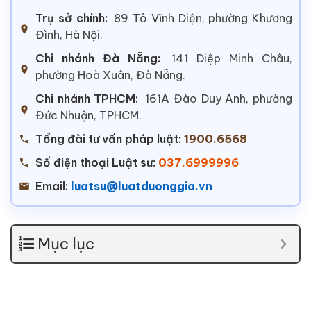
Trụ sở chính:
89 Tô Vĩnh Diện, phường Khương
Đình, Hà Nội.
Chi nhánh Đà Nẵng:
141 Diệp Minh Châu,
phường Hoà Xuân, Đà Nẵng.
Chi nhánh TPHCM:
161A Đào Duy Anh, phường
Đức Nhuận, TPHCM.
Tổng đài tư vấn pháp luật:
1900.6568
Số điện thoại Luật sư:
037.6999996
Email:
luatsu@luatduonggia.vn
Mục lục