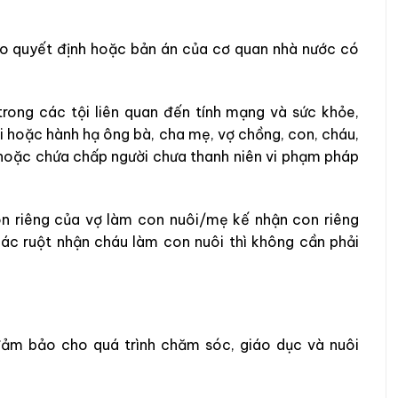
eo quyết định hoặc bản án của cơ quan nhà nước có
rong các tội liên quan đến tính mạng và sức khỏe,
 hoặc hành hạ ông bà, cha mẹ, vợ chồng, con, cháu,
 hoặc chứa chấp người chưa thanh niên vi phạm pháp
on riêng của vợ làm con nuôi/mẹ kế nhận con riêng
ác ruột nhận cháu làm con nuôi thì không cần phải
 đảm bảo cho quá trình chăm sóc, giáo dục và nuôi