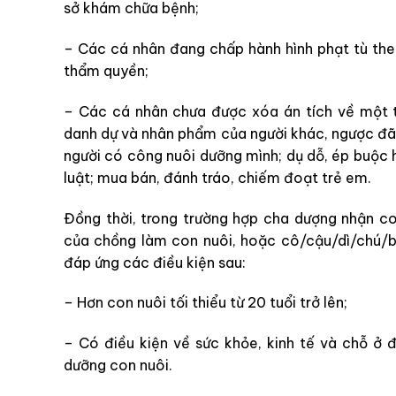
sở khám chữa bệnh;
– Các cá nhân đang chấp hành hình phạt tù th
thẩm quyền;
– Các cá nhân chưa được xóa án tích về một t
danh dự và nhân phẩm của người khác, ngược đãi
người có công nuôi dưỡng mình; dụ dỗ, ép buộc
luật; mua bán, đánh tráo, chiếm đoạt trẻ em.
Đồng thời, trong trường hợp cha dượng nhận c
của chồng làm con nuôi, hoặc cô/cậu/dì/chú/b
đáp ứng các điều kiện sau:
– Hơn con nuôi tối thiểu từ 20 tuổi trở lên;
– Có điều kiện về sức khỏe, kinh tế và chỗ ở
dưỡng con nuôi.