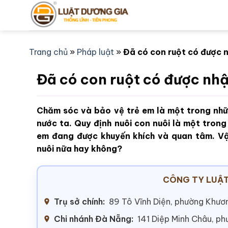
Bỏ
qua
nội
dung
Trang chủ
»
Pháp luật
»
Đã có con ruột có được 
Đã có con ruột có được nhậ
Chăm sóc và bảo vệ trẻ em là một trong nhữ
nước ta. Quy định nuôi con nuôi là một tron
em đang được khuyến khích và quan tâm. Vậ
nuôi nữa hay không?
CÔNG TY LUẬT
Trụ sở chính:
89 Tô Vĩnh Diện, phường Khươn
Chi nhánh Đà Nẵng:
141 Diệp Minh Châu, p