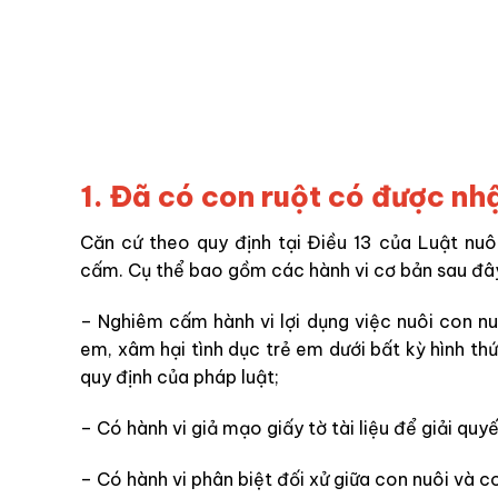
1. Đã có con ruột có được nh
Căn cứ theo quy định tại Điều 13 của Luật nuô
cấm. Cụ thể bao gồm các hành vi cơ bản sau đâ
– Nghiêm cấm hành vi lợi dụng việc nuôi con nuô
em, xâm hại tình dục trẻ em dưới bất kỳ hình th
quy định của pháp luật;
– Có hành vi giả mạo giấy tờ tài liệu để giải qu
– Có hành vi phân biệt đối xử giữa con nuôi và c